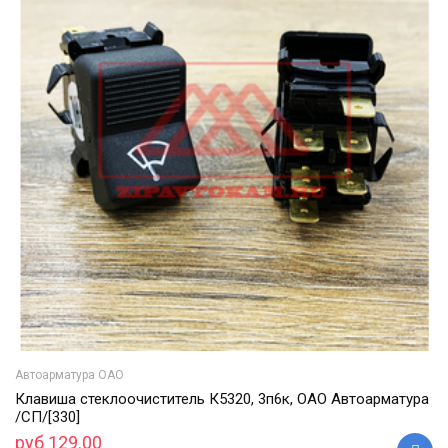
Автоарматура ОАО
Клавиша стеклоочиститель К5320, 3п6к, ОАО Автоарматура
/СП/[330]
руб 129.00