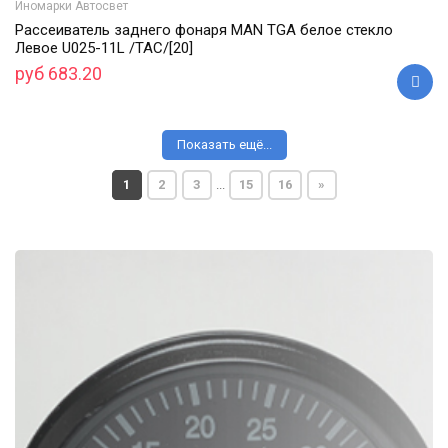
Иномарки Автосвет
Рассеиватель заднего фонаря MAN TGA белое стекло
Левое U025-11L /ТАС/[20]
руб 683.20
Показать ещё...
1
2
3
...
15
16
»