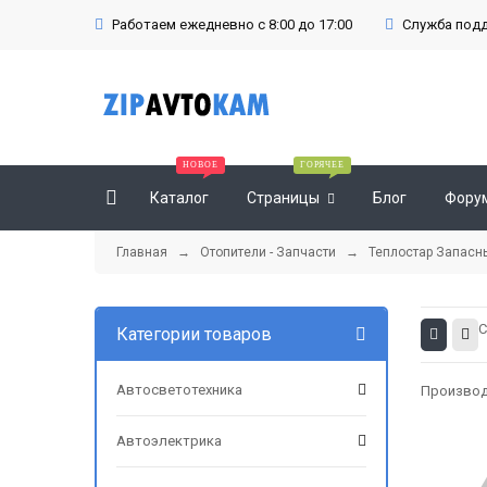
Работаем ежедневно с 8:00 до 17:00
Служба подде
Каталог
Страницы
Блог
Фору
Главная
→
Отопители - Запчасти
→
Теплостар Запасн
С
Категории товаров
Автосветотехника
Производ
Автоэлектрика