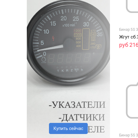
Бинар 5S 
Жгут сб
руб 21
Купить сейчас
Бинар 5S 