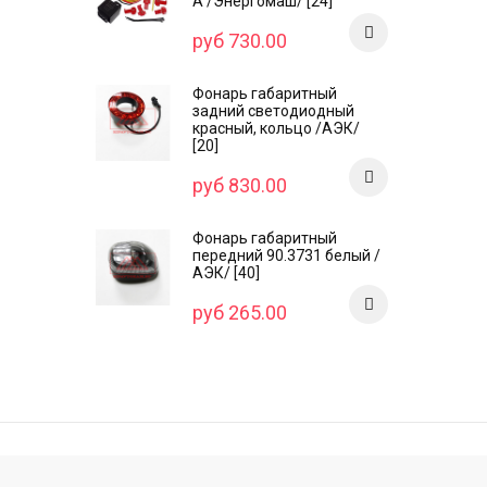
А /Энергомаш/ [24]
руб 730.00
Фонарь габаритный
задний светодиодный
красный, кольцо /AЭК/
[20]
руб 830.00
Фонарь габаритный
передний 90.3731 белый /
АЭК/ [40]
руб 265.00