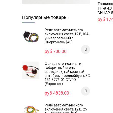
Топливн
ТН-8 4,0
БИНАР 
Популярные товары
руб 17
Реле автоматического
включения света 12 В,10А,
универсальный /
Энергомаш/ [40]
руб 700.00
Фонарь стоп-сигнал и
габаритный огонь
светодиодный красный
автобусы, троллейбусы, ЕС
151.3776-01 СТ/ГО
(Евросвет)
руб 4838.00
Реле автоматического
включения света 12 В, 25