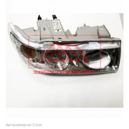
--Автоуниверсал 21век