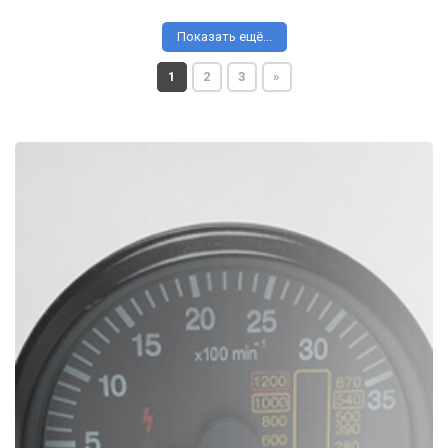
Показать ещё...
1
2
3
»