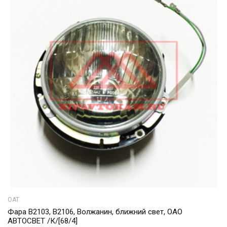
ОАТ
Фара В2103, В2106, Волжанин, ближний свет, ОАО
АВТОСВЕТ /К/[68/4]