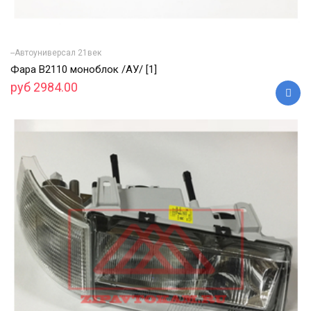
--Автоуниверсал 21век
Фара В2110 моноблок /АУ/ [1]
руб 2984.00