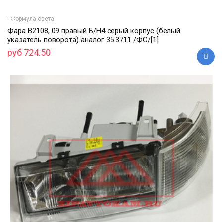
--Формула света
Фара В2108, 09 правый Б/Н4 серый корпус (белый
указатель поворота) аналог 35.3711 /ФС/[1]
руб 724.50