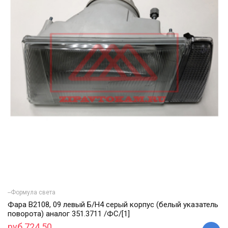
--Формула света
Фара В2108, 09 левый Б/Н4 серый корпус (белый указатель
поворота) аналог 351.3711 /ФС/[1]
руб 724.50