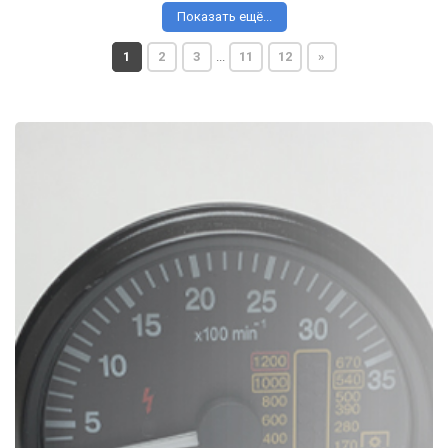
Показать ещё...
1
2
3
...
11
12
»