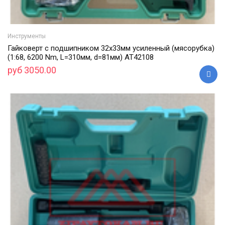
Инструменты
Гайковерт с подшипником 32х33мм усиленный (мясорубка)
(1:68, 6200 Nm, L=310мм, d=81мм) АТ42108
руб 3050.00