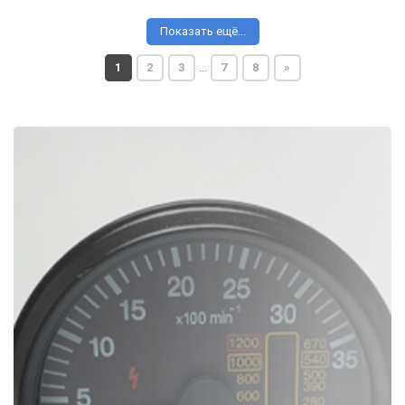
Показать ещё...
1
2
3
...
7
8
»