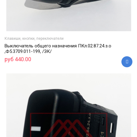
Клавиши, кнопки, переключатели
Выключатель общего назначения ПКл.02.87.24.з.о
,Ф5.3709.011-199, /ЗК/
руб 440.00