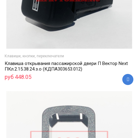
Клавиши, кнопки, переключатели
Клавиша открывания пассажирской двери П Вектор Next
ПКл.2.15.38.24.з.о (КДПА303653.012)
руб 448.05