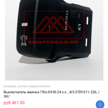
Клавиши, кнопки, переключатели
Выключатель маячка ПКл.04.90.24.з.о , Ф5.3709.011-226, /
ЗК/
руб 461.00