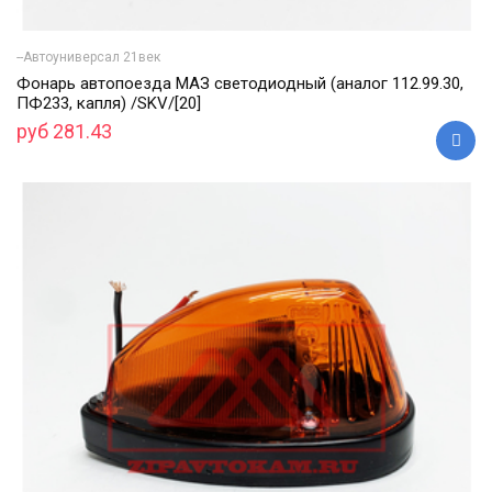
--Автоуниверсал 21век
Фонарь автопоезда МАЗ светодиодный (аналог 112.99.30,
ПФ233, капля) /SKV/[20]
руб 281.43