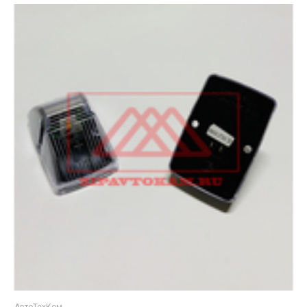
--АвтоТехКом