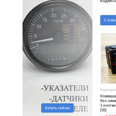
кодекс
С этим
Радиодет
Клавиша
без сим
3 контак
Купить сейчас
[50]