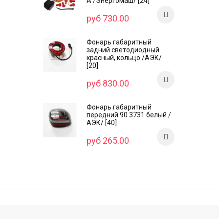
А /Энергомаш/ [24]
руб 730.00
Фонарь габаритный
задний светодиодный
красный, кольцо /AЭК/
[20]
руб 830.00
Фонарь габаритный
передний 90.3731 белый /
АЭК/ [40]
руб 265.00