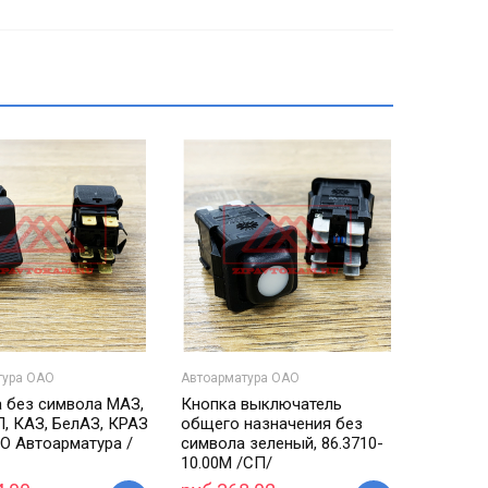
тура ОАО
Автоарматура ОАО
 без символа МАЗ,
Кнопка выключатель
Л, КАЗ, БелАЗ, КРАЗ
общего назначения без
АО Автоарматура /
символа зеленый, 86.3710-
10.00М /СП/