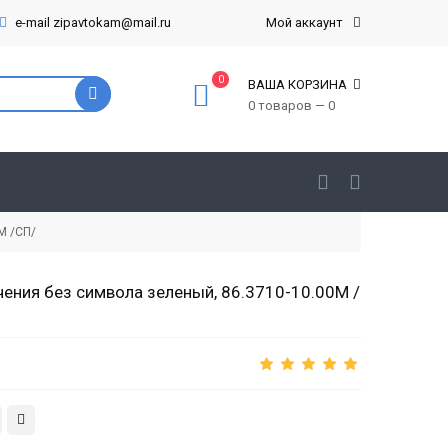
e-mail zipavtokam@mail.ru
Мой аккаунт
0
ВАША КОРЗИНА
0 товаров — 0
М /СП/
ения без символа зеленый, 86.3710-10.00М /