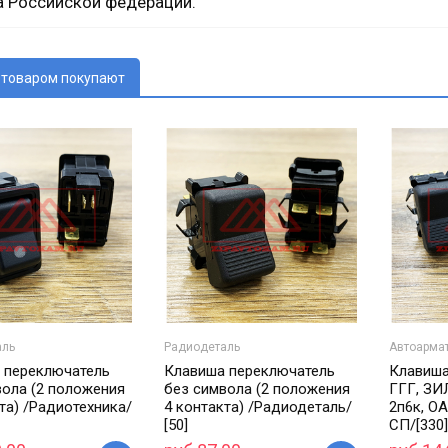
а Российской федерации.
 товаром покупают
аль
Радиодеталь
Автоарма
 переключатель
Клавиша переключатель
Клавиша
вола (2 положения
без символа (2 положения
ГГГ, ЗИ
та) /Радиотехника/
4 контакта) /Радиодеталь/
2п6к, О
[50]
СП/[330]