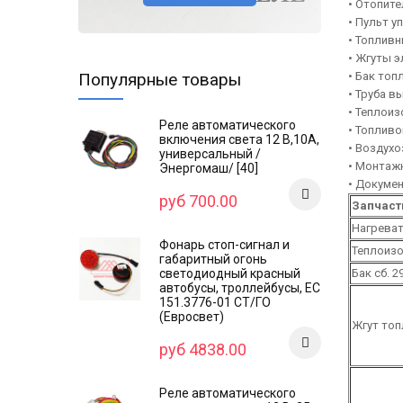
• Отопит
• Пульт у
• Топливн
• Жгуты э
Популярные товары
• Бак топ
• Труба в
• Теплоиз
Реле автоматического
• Топливо
включения света 12 В,10А,
• Воздухо
универсальный /
• Монтажн
Энергомаш/ [40]
• Докумен
руб 700.00
Запчаст
Нагреват
Фонарь стоп-сигнал и
Теплоизо
габаритный огонь
светодиодный красный
Бак сб. 2
автобусы, троллейбусы, ЕС
151.3776-01 СТ/ГО
(Евросвет)
Жгут топ
руб 4838.00
Реле автоматического