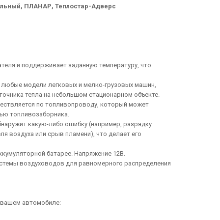
ельный, ПЛАНАР, Теплостар-Адверс
ателя и поддерживает заданную температуру, что
а любые модели легковых и мелко-грузовых машин,
точника тепла на небольшом стационарном объекте.
ществляется по топливопроводу, который может
щью топливозаборника.
бнаружит какую-либо ошибку (например, разрядку
ля воздуха или срыв пламени), что делает его
аккумуляторной батарее. Напряжение 12В.
стемы воздуховодов для равномерного распределения
а вашем автомобиле: