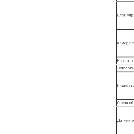
Блок упр
Камера с
Нагнетат
Теплообм
Индикато
Свеча сб.
Датчик т