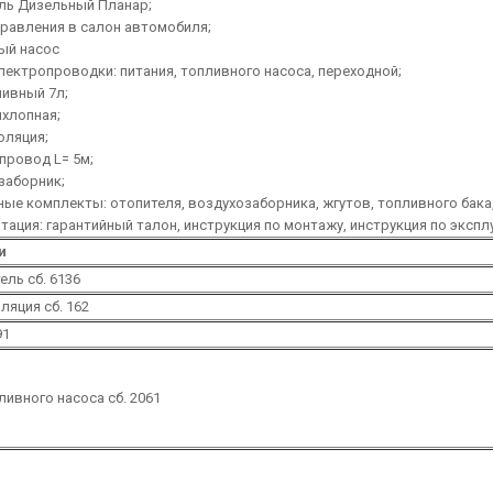
ель Дизельный Планар;
правления в салон автомобиля;
ый насос
лектропроводки: питания, топливного насоса, переходной;
ливный 7л;
ыхлопная;
оляция;
провод L= 5м;
заборник;
ые комплекты: отопителя, воздухозаборника, жгутов, топливного бака
тация: гарантийный талон, инструкция по монтажу, инструкция по экспл
и
ель сб. 6136
ляция сб. 162
91
ливного насоса сб. 2061