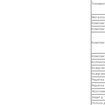
Топливоп
Металлор
Комплект 
Комплект
Комплект
Комплект
Колпачок
Кожух ни
Кожух ве
Решетка 
Решетка 
Уплотнен
Зацеп д. 
Полоса д