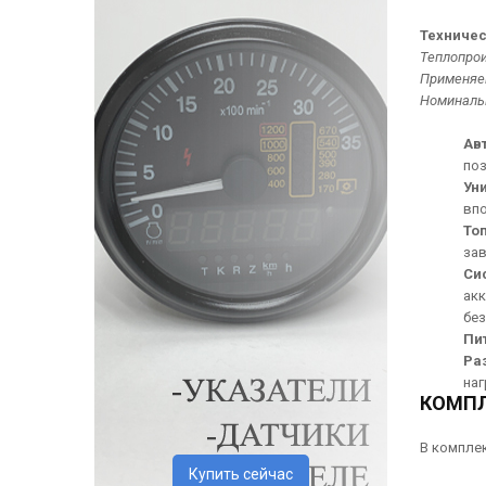
Техничес
Теплопро
Применяе
Номиналь
Ав
по
Ун
впо
То
зав
Си
акк
бе
Пи
Ра
наг
КОМП
В компле
Купить сейчас