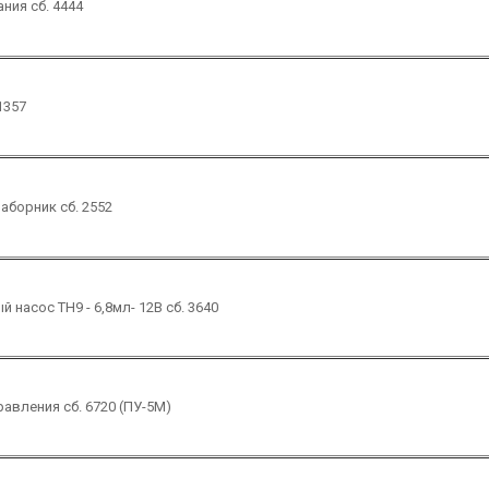
ания сб. 4444
1357
аборник сб. 2552
 насос ТН9 - 6,8мл- 12В сб. 3640
равления сб. 6720 (ПУ-5М)