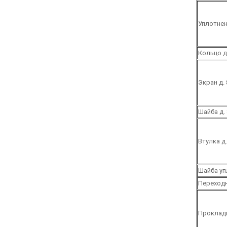
Уплотнени
Кольцо д.
Экран д.
Шайба д. 
Втулка д.
Шайба уп
Переходн
Прокладк