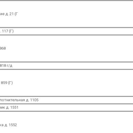
е д. 21 (Г
 117 (Г)
 868
818 г/д
 859 (Г)
лотнительная д. 1105
ик д. 1551
а д. 1552