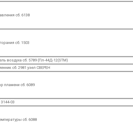
авления сб. 6138
горания сб. 1503
ель воздуха сб. 5789 (Пл-44Д-12(STM)
енник сб. 2981 узел СВЕРЕН
р пламени сб. 6089
 3144-03
емпературы сб. 6088