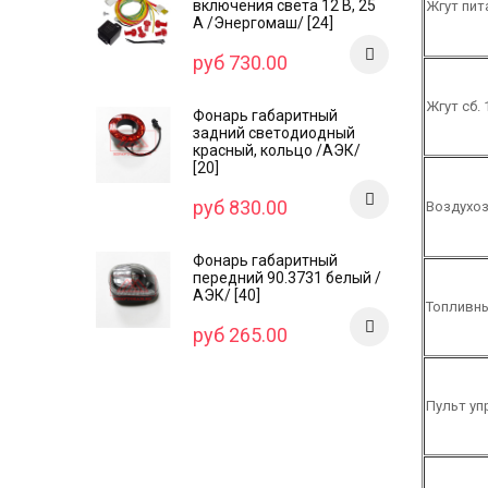
включения света 12 В, 25
Жгут пит
А /Энергомаш/ [24]
руб 730.00
Жгут сб. 
Фонарь габаритный
задний светодиодный
красный, кольцо /AЭК/
[20]
руб 830.00
Воздухоз
Фонарь габаритный
передний 90.3731 белый /
АЭК/ [40]
Топливный
руб 265.00
Пульт уп