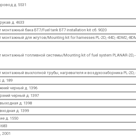
ровод д. 5531
укав д. 4633
монтажный бака БТ7/Fuel tank БТ7 installation kit сб. 9020
 монтажный для жгутов/Mounting kit for harnesses PL-2D,-44D,-4DM2,-8DM-
 монтажный топливной системы/Mounting kit of fuel system PLANAR-2D,-4
 монтажный выхлопной трубы, нагревателя и воздухозаборника PL-2D,-4
 д. 189
жний черный д. 1396
рхний черный д. 1397
выходная д. 1398
входная д. 1399
ие д. 1550
1683
. 2001