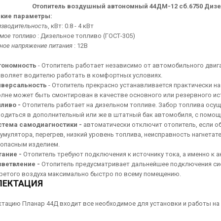
Отопитель воздушный автономный 44ДМ-12 сб.6750 Диз
кие параметры:
изводительность
, кВт: 0.8 - 4 кВт
мое топливо
: Дизельное топливо (ГОСТ-305)
ное напряжение питания
: 12В
тономность
- Отопитель работает независимо от автомобильного двиг
зволяет водителю работать в комфортных условиях.
иверсальность
- Отопитель прекрасно устанавливается практически н
лне может быть смонтирован в качестве основного или резервного ис
пливо -
Отопитель работает на дизельном топливе. Забор топлива осу
одиться в дополнительный или же в штатный бак автомобиля, с помо
стема самодиагностики -
автоматически отключит отопитель, если о
умулятора, перегрев, низкий уровень топлива, неисправность нагнетате
зопасным изделием.
тание -
Отопитель требуют подключения к источнику тока, а именно к 
зветвление -
Отопитель предусматривает дальнейшее подключения си
ретого воздуха максимально быстро по всему помещению.
ЛЕКТАЦИЯ
ктацию Планар 44Д входит все необходимое для установки и работы н