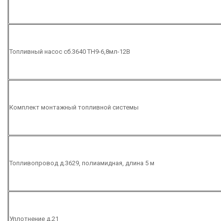
Топливный насос сб.3640 ТН9-6,8мл-12В
Комплект монтажный топливной системы
Топливопровод д.3629, полиамидная, длина 5 м
Уплотнение д.21