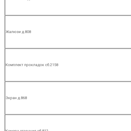
Жалюзи д.808
Комплект прокладок сб.2158
Экран д.868
Камера сгорания сб.812