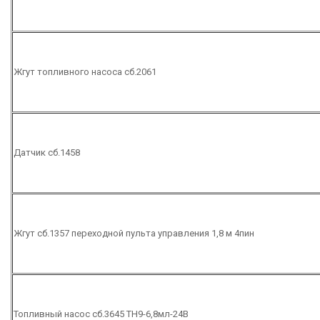
Жгут топливного насоса сб.2061
Датчик сб.1458
Жгут сб.1357 переходной пульта управления 1,8 м 4пин
Топливный насос сб.3645 ТН9-6,8мл-24В