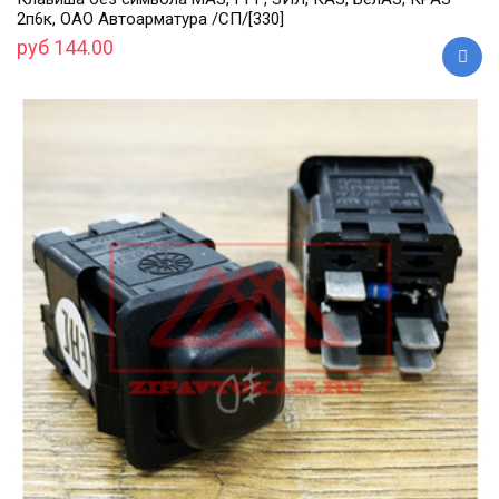
2п6к, ОАО Автоарматура /СП/[330]
руб 144.00