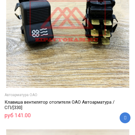
Автоарматура ОАО
Клавиша вентилятор отопителя ОАО Автоарматура /
СП/[330]
руб 141.00