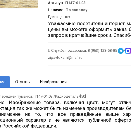
Артикул
:
П147-01.03
Наличие:
По запросу
Единица:
шт
Уважаемые посетители интернет ма
цены вы можете оформить заказ б
запрос в кратчайшие сроки. Спасиб
Служба поддержки: 8 (963) 123-58-85
/
zipavtokam@mail.ru
ние
Отзывы
Изображения
ередней туманки, П147-01.03 /Радиодеталь/[50]
ие! Изображение товара, включая цвет, могут отли
ктация так же может быть изменена производителем б
нимание на то, что все приведённые выше хара
ационный характер и не являются публичной оферто
а Российской федерации.