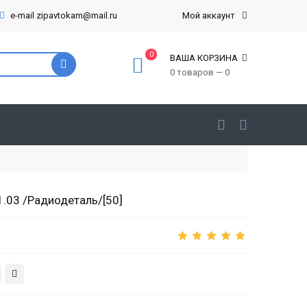
e-mail zipavtokam@mail.ru
Мой аккаунт
0
ВАША КОРЗИНА
0 товаров — 0
.03 /Радиодеталь/[50]