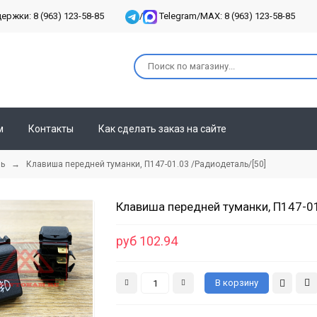
ржки: 8 (963) 123-58-85
/
Telegram/MAX: 8 (963) 123-58-85
м
Контакты
Как сделать заказ на сайте
ль
→ Клавиша передней туманки, П147-01.03 /Радиодеталь/[50]
Клавиша передней туманки, П147-01
руб 102.94