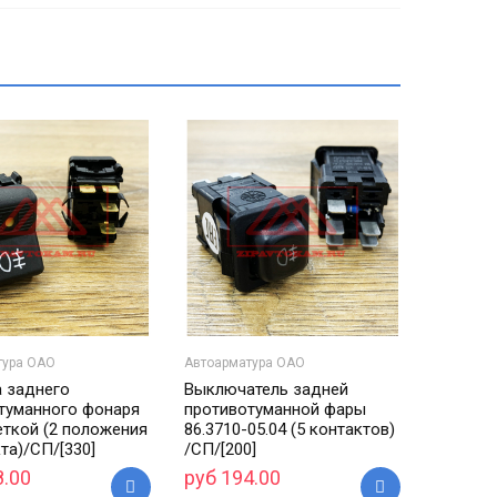
тура ОАО
Автоарматура ОАО
 заднего
Выключатель задней
туманного фонаря
противотуманной фары
еткой (2 положения
86.3710-05.04 (5 контактов)
та)/СП/[330]
/СП/[200]
8.00
руб 194.00