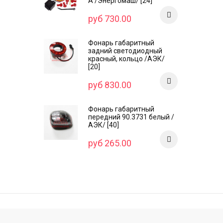
А /Энергомаш/ [24]
руб 730.00
Фонарь габаритный
задний светодиодный
красный, кольцо /AЭК/
[20]
руб 830.00
Фонарь габаритный
передний 90.3731 белый /
АЭК/ [40]
руб 265.00