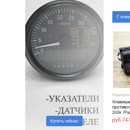
С этим
Радиодет
Клавиша
противо
2п2к /Ра
руб 74.
Купить сейчас