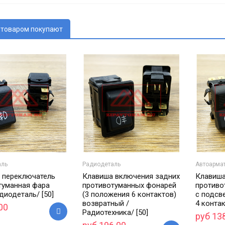
 товаром покупают
аль
Радиодеталь
Автоарма
 переключатель
Клавиша включения задних
Клавиша
туманная фара
противотуманных фонарей
противо
диодеталь/ [50]
(3 положения 6 контактов)
с подсв
возвратный /
4 контак
00
Радиотехника/ [50]
руб 13