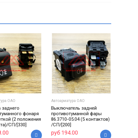
тура ОАО
Автоарматура ОАО
 заднего
Выключатель задней
туманного фонаря
противотуманной фары
еткой (2 положения
86.3710-05.04 (5 контактов)
та)/СП/[330]
/СП/[200]
8.00
руб 194.00