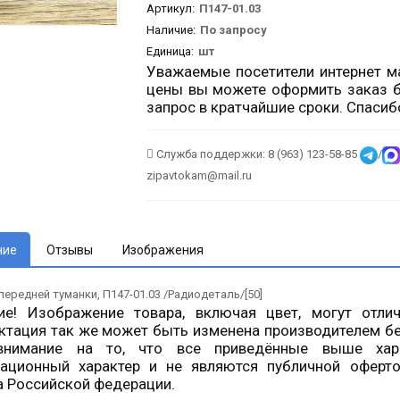
Артикул
:
П147-01.03
Наличие:
По запросу
Единица:
шт
Уважаемые посетители интернет ма
цены вы можете оформить заказ б
запрос в кратчайшие сроки. Спасиб
Служба поддержки: 8 (963) 123-58-85
/
zipavtokam@mail.ru
ние
Отзывы
Изображения
ередней туманки, П147-01.03 /Радиодеталь/[50]
ие! Изображение товара, включая цвет, могут отли
ктация так же может быть изменена производителем б
нимание на то, что все приведённые выше хара
ационный характер и не являются публичной оферто
а Российской федерации.