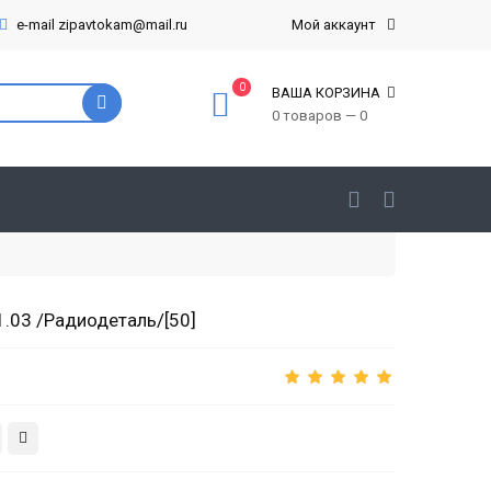
e-mail zipavtokam@mail.ru
Мой аккаунт
0
ВАША КОРЗИНА
0 товаров — 0
.03 /Радиодеталь/[50]