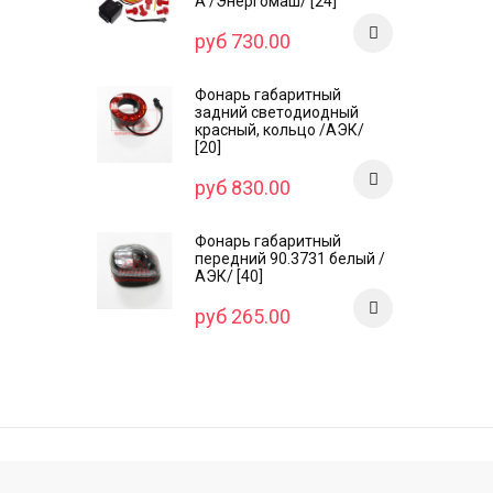
А /Энергомаш/ [24]
руб 730.00
Фонарь габаритный
задний светодиодный
красный, кольцо /AЭК/
[20]
руб 830.00
Фонарь габаритный
передний 90.3731 белый /
АЭК/ [40]
руб 265.00