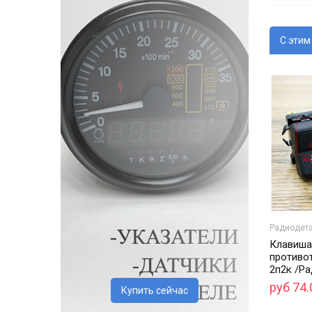
С этим
Радиодет
Клавиша
противо
2п2к /Ра
руб 74.
Купить сейчас